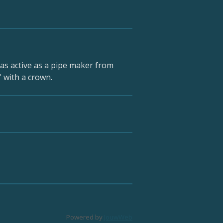
as active as a pipe maker from
 with a crown.
Powered by
JouwWeb