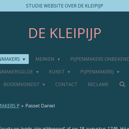
STUDIE WEBSITE OVER DE KLEIPIJP
DE
KLEIPIJP
ENMAKERS
MERKEN
PIJPENMAKERS ONBEKEN
ENMAKERSGILDE
KUNST
PIJPENMAKERIJ
BODEMVONDST
CONTACT
RECLAME
MAKERS P
»
Passet Daniel
ouda en legde zijn gildeproef af op 18 augustus 1749. Hij 