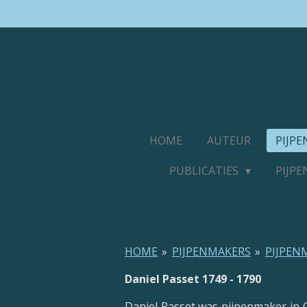
Ga
direct
naar
de
hoofdinhoud
HOME
AUTEUR
PIJP
PUBLICATIES
PIJP
HOME
»
PIJPENMAKERS
»
PIJPEN
Daniel Passet 1749 - 1790
Daniel Passet was pijpenmaker in G