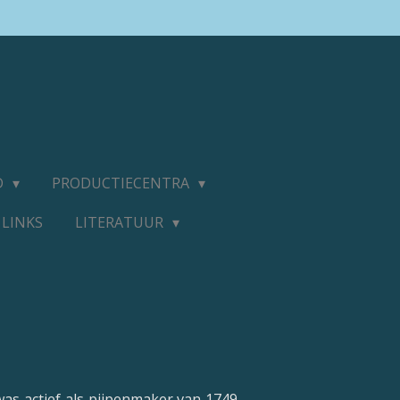
D
PRODUCTIECENTRA
LINKS
LITERATUUR
was actief als pijpenmaker van 1749