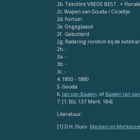
2b. Tekstlint VREDE BEST . + Floral
2c. Wapen van Gouda / Circeltje
2d. Fortuin
2e. Ongeglaasd
2f. Gebotterd
2g. Radering rondom bij de ketelra
2h. -
3a. -
3b. -
3c. -
4. 1850 - 1880
5. Gouda
6.
Jan van Baalen,
of
Baalen Jan van
7. [1. Blz. 137 Merk. 184]
Literatuur:
[1] D.H. Duco
Merken en Merkenrec