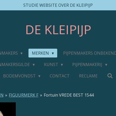
STUDIE WEBSITE OVER DE KLEIPIJP
DE
KLEIPIJP
ENMAKERS
MERKEN
PIJPENMAKERS ONBEKEN
ENMAKERSGILDE
KUNST
PIJPENMAKERIJ
BODEMVONDST
CONTACT
RECLAME
EN
»
FIGUURMERK F
»
Fortuin VREDE BEST 1544