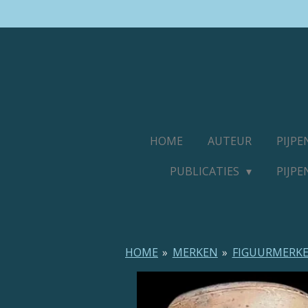
Ga
direct
naar
de
hoofdinhoud
HOME
AUTEUR
PIJP
PUBLICATIES
PIJP
HOME
»
MERKEN
»
FIGUURMERK