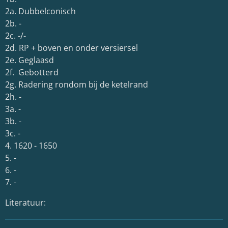
2a. Dubbelconisch
2b. -
2c. -/-
2d. RP + boven en onder versiersel
2e. Geglaasd
2f. Gebotterd
2g. Radering rondom bij de ketelrand
2h. -
3a. -
3b. -
3c. -
4. 1620 - 1650
5. -
6.
-
7. -
Literatuur: