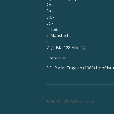
2h. -
3a. -
3b. -
3c. -
4. 1680
5. Maastricht
6. -
7. [1. Blz. 128 Afb. 14]
Literatuur:
[1] J.P.A.M. Engelen (1988) Hoofdst
© 2025 - 2026 De Kleipijp