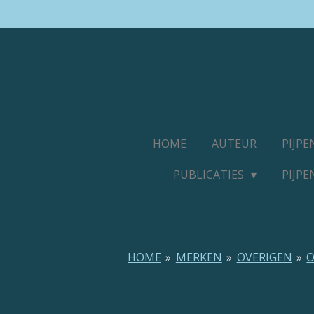
Ga
direct
naar
de
hoofdinhoud
HOME
AUTEUR
PIJP
PUBLICATIES
PIJP
HOME
»
MERKEN
»
OVERIGEN
»
O