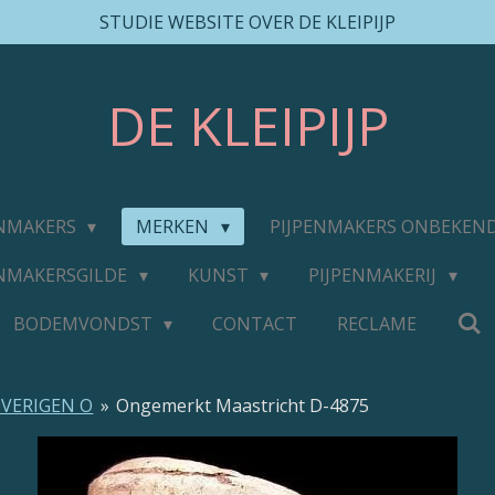
STUDIE WEBSITE OVER DE KLEIPIJP
DE
KLEIPIJP
ENMAKERS
MERKEN
PIJPENMAKERS ONBEKEN
ENMAKERSGILDE
KUNST
PIJPENMAKERIJ
BODEMVONDST
CONTACT
RECLAME
VERIGEN O
»
Ongemerkt Maastricht D-4875