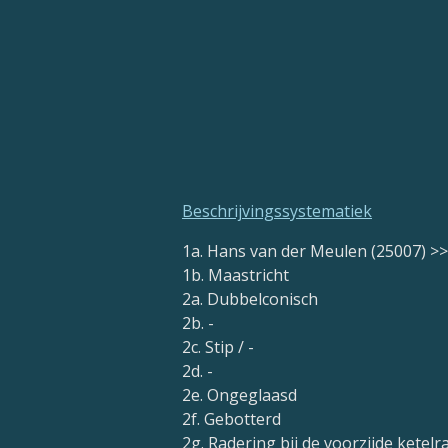
Beschrijvingssystematiek
1a. Hans van der Meulen (25007) 
1b. Maastricht
2a. Dubbelconisch
2b. -
2c. Stip / -
2d. -
2e. Ongeglaasd
2f. Gebotterd
2g. Radering bij de voorzijde kete