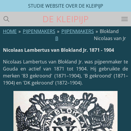
STUDIE WEBSITE OVER DE KLEIPIJP
Ga
direct
DE
KLEIPIJP
naar
de
HOME
»
PIJPENMAKERS
»
PIJPENMAKERS
»
Blokland
hoofdinhoud
B
Nicolaas van Jr
Nicolaas Lambertus van Blokland Jr. 1871 - 1904
Nicolaas Lambertus van Blokland Jr. was pijpenmaker te
Gouda en actief van 1871 tot 1904. Hij gebruikte de
merken '83 gekroond' (1871–1904), 'B gekroond' (1871–
1904) en 'DK gekroond' (1872–1904).