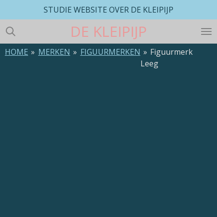
STUDIE WEBSITE OVER DE KLEIPIJP
Ga
direct
DE
KLEIPIJP
naar
de
HOME
»
MERKEN
»
FIGUURMERKEN
»
Figuurmerk
hoofdinhoud
Leeg