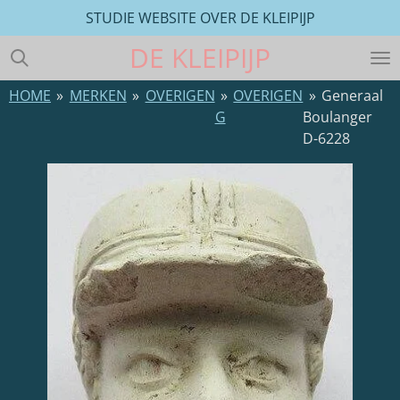
STUDIE WEBSITE OVER DE KLEIPIJP
Ga
direct
DE
KLEIPIJP
naar
de
HOME
»
MERKEN
»
OVERIGEN
»
OVERIGEN
»
Generaal
hoofdinhoud
G
Boulanger
D-6228