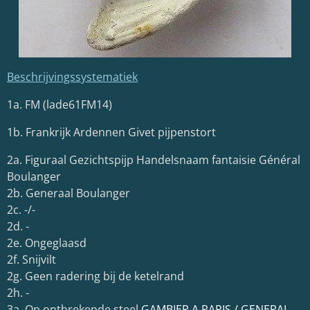
Beschrijvingssystematiek
1a. FM (lade61FM14)
1b.
Frankrijk Ardennen Givet pijpenstort
2a. Figuraal Gezichtspijp Handelsnaam
fantaisie Général
Boulanger
2b. Generaal Boulanger
2c. -/-
2d. -
2e. Ongeglaasd
2f. Snijvilt
2g. Geen radering bij de ketelrand
2h. -
3a. Op ontbrekende steel
GAMBIER A PARIS / GENERAL