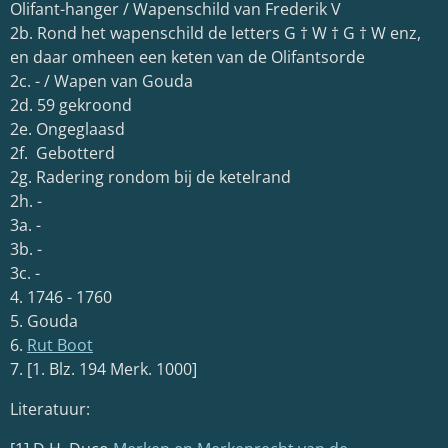
Olifant-hanger / Wapenschild van Frederik V
2b. Rond het wapenschild de letters G † W † G † W enz,
en daar omheen een keten van de Olifantsorde
2c. - / Wapen van Gouda
2d. 59 gekroond
2e. Ongeglaasd
2f. Gebotterd
2g. Radering rondom bij de ketelrand
2h. -
3a. -
3b. -
3c. -
4. 1746 - 1760
5. Gouda
6.
Rut Boot
7. [1. Blz. 194 Merk. 1000]
Literatuur: