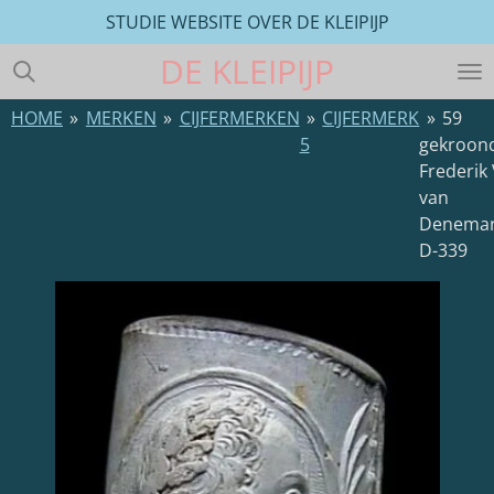
STUDIE WEBSITE OVER DE KLEIPIJP
Ga
direct
DE
KLEIPIJP
naar
de
HOME
»
MERKEN
»
CIJFERMERKEN
»
CIJFERMERK
»
59
hoofdinhoud
5
gekroon
Frederik
van
Denema
D-339