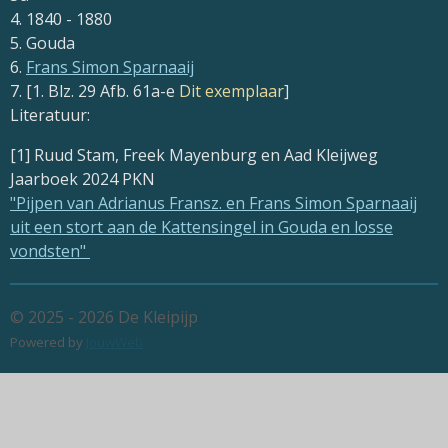
4. 1840 - 1880
5. Gouda
6.
Frans Simon Sparnaaij
7. [1. Blz. 29 Afb. 61a-e
Dit exemplaar
]
Literatuur:
[1] Ruud Stam, Freek Mayenburg en Aad Kleijweg
Jaarboek 2024 PKN
"
Pijpen van Adrianus Fransz. en Frans Simon Sparnaaij
uit een stort aan de Kattensingel in Gouda en losse
vondsten
"
© 2025 - 2026 De Kleipijp
Powered by
JouwWeb