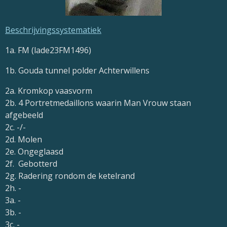
Beschrijvingssystematiek
1a. FM (lade23FM1496)
1b. Gouda tunnel polder Achterwillens
2a. Kromkop vaasvorm
2b. 4 Portretmedaillons waarin Man Vrouw staan
afgebeeld
2c. -/-
2d. Molen
2e. Ongeglaasd
2f. Gebotterd
2g. Radering rondom de ketelrand
2h. -
3a. -
3b. -
3c. -