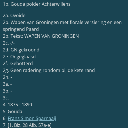
1b. Gouda polder Achterwillens
2a. Ovoide
2b. Wapen van Groningen met florale versiering en een
springend Paard
2b. Tekst: WAPEN VAN GRONINGEN
2c. -/-
2d. GN gekroond
2e. Ongeglaasd
2f. Gebotterd
2g. Geen radering rondom bij de ketelrand
2h. -
3a. -
3b. -
3c. -
4. 1875 - 1890
5. Gouda
6.
Frans Simon Sparnaaij
7. [1. Blz. 28 Afb. 57a-e]