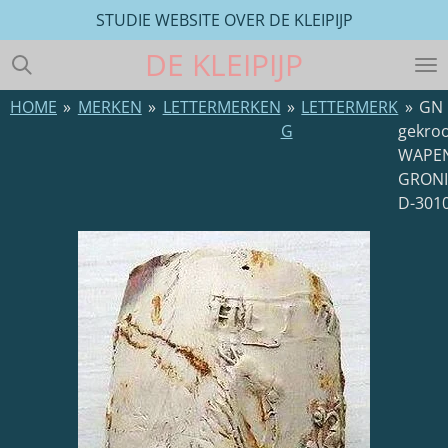
STUDIE WEBSITE OVER DE KLEIPIJP
Ga
direct
DE
KLEIPIJP
naar
de
HOME
»
MERKEN
»
LETTERMERKEN
»
LETTERMERK
»
GN
hoofdinhoud
G
gekro
WAPE
GRON
D-301