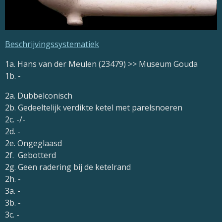
Beschrijvingssystematiek
1a. Hans van der Meulen (23479) >> Museum Gouda
1b. -
2a. Dubbelconisch
2b. Gedeeltelijk verdikte ketel met parelsnoeren
2c. -/-
2d. -
2e. Ongeglaasd
2f. Gebotterd
2g. Geen radering bij de ketelrand
2h. -
3a. -
3b. -
3c. -