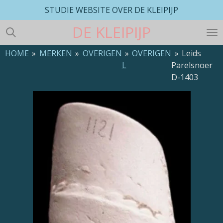
STUDIE WEBSITE OVER DE KLEIPIJP
Ga
direct
DE
KLEIPIJP
naar
de
HOME
»
MERKEN
»
OVERIGEN
»
OVERIGEN
»
Leids
hoofdinhoud
L
Parelsnoer
D-1403