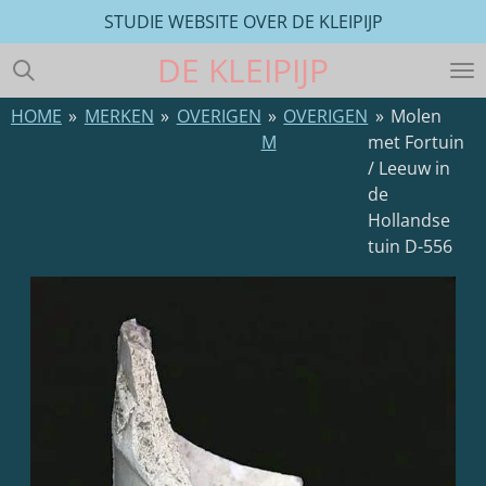
STUDIE WEBSITE OVER DE KLEIPIJP
Ga
direct
DE
KLEIPIJP
naar
de
HOME
»
MERKEN
»
OVERIGEN
»
OVERIGEN
»
Molen
hoofdinhoud
M
met Fortuin
/ Leeuw in
de
Hollandse
tuin D-556