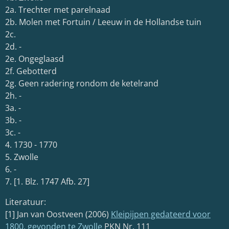
2a. Trechter met parelnaad
2b. Molen met Fortuin / Leeuw in de Hollandse tuin
2c.
2d. -
2e. Ongeglaasd
2f. Gebotterd
2g. Geen radering rondom de ketelrand
2h. -
3a. -
3b. -
3c. -
4. 1730 - 1770
5. Zwolle
6. -
7. [1. Blz. 1747 Afb. 27]
Literatuur:
[1] Jan van Oostveen (2006)
Kleipijpen gedateerd voor
1800, gevonden te Zwolle
PKN Nr. 111