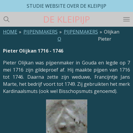
STUDIE WEBSITE OVER DE KLEIPIJP
Ga
direct
DE
KLEIPIJP
naar
de
HOME
»
PIJPENMAKERS
»
PIJPENMAKERS
»
Olijkan
hoofdinhoud
O
Pieter
Pieter Olijkan 1716 - 1746
Pieter Olijkan was pijpenmaker in Gouda en legde op 7
mei 1716 zijn gildeproef af. Hij maakte pijpen van 1716
tot 1746. Daarna zette zijn weduwe, Francijntje Jans
Marte, het bedrijf voort tot 1749. Zij gebruikten het merk
Kardinaalsmuts (ook wel Bisschopsmuts genoemd).