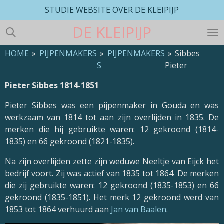
STUDIE WEBSITE OVER DE KLEIPIJP
Ga
direct
DE
KLEIPIJP
naar
de
HOME
»
PIJPENMAKERS
»
PIJPENMAKERS
»
Sibbes
hoofdinhoud
S
Pieter
Pieter Sibbes 1814-1851
Pieter Sibbes was een pijpenmaker in Gouda en was
werkzaam van 1814 tot aan zijn overlijden in 1835. De
merken die hij gebruikte waren: 12 gekroond (1814-
1835) en 66 gekroond (1821-1835).
Na zijn overlijden zette zijn weduwe Neeltje van Eijck het
bedrijf voort. Zij was actief van 1835 tot 1864. De merken
die zij gebruikte waren: 12 gekroond (1835-1853) en 66
gekroond (1835-1851). Het merk 12 gekroond werd van
1853 tot 1864 verhuurd aan
Jan van Baalen
.